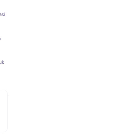
sil
n
uk