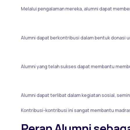
Melalui pengalaman mereka, alumni dapat memberi
3.Dukungan Finansial
Alumni dapat berkontribusi dalam bentuk donasi 
4. Jaringan dan Relasi
Alumni yang telah sukses dapat membantu membuk
5. Kegiatan Sosial dan Edukasi
Alumni dapat terlibat dalam kegiatan sosial, semin
Kontribusi-kontribusi ini sangat membantu madra
Peran Alumni sebaga