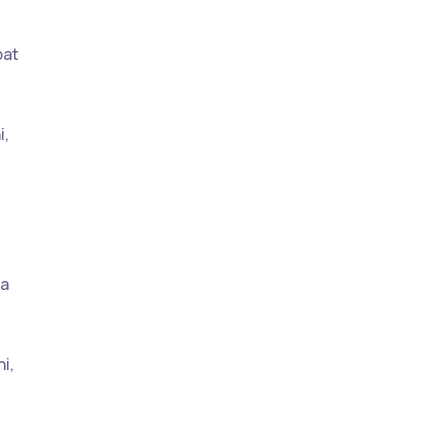
pat
i,
ra
i,