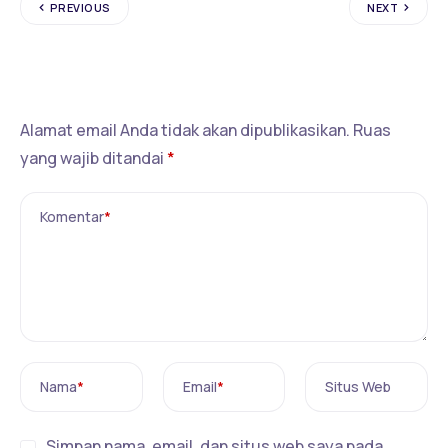
PREVIOUS
NEXT
Tinggalkan Balasan
Alamat email Anda tidak akan dipublikasikan.
Ruas
yang wajib ditandai
*
Komentar
*
Nama
*
Email
*
Situs Web
Simpan nama, email, dan situs web saya pada