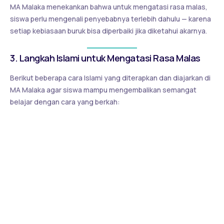
MA Malaka menekankan bahwa untuk mengatasi rasa malas,
siswa perlu mengenali penyebabnya terlebih dahulu — karena
setiap kebiasaan buruk bisa diperbaiki jika diketahui akarnya.
3. Langkah Islami untuk Mengatasi Rasa Malas
Berikut beberapa cara Islami yang diterapkan dan diajarkan di
MA Malaka agar siswa mampu mengembalikan semangat
belajar dengan cara yang berkah:
Perbarui Niat Belajar Karena Allah
Niat yang benar adalah sumber energi spiritual. Ketika
belajar diniatkan untuk mencari ridha Allah, setiap usaha
terasa ringan dan bermakna.
Rasulullah SAW bersabda: “Sesungguhnya amal itu
tergantung niatnya.”
(HR. Bukhari dan Muslim)
Mulai dari Tugas yang Kecil
Jangan menunggu mood datang. Mulailah dengan