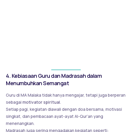
Nabi Muhammad SAW mengajarkan untuk tidak
menunda pekerjaan yang bisa dilakukan hari ini.
Prinsipnya sederhana:
“Sedikit tapi terus-menerus lebih
baik daripada banyak tapi berhenti di tengah jalan.”
Berkumpul dengan Teman yang Rajin dan Positif
Lingkungan sangat berpengaruh. Siswa yang bergaul
dengan teman rajin akan ikut termotivasi.
Di MA Malaka, kegiatan belajar kelompok menjadi salah
satu cara menumbuhkan semangat bersama.
4. Kebiasaan Guru dan Madrasah dalam
Menumbuhkan Semangat
Guru di MA Malaka tidak hanya mengajar, tetapi juga berperan
sebagai
motivator spiritual
.
Setiap pagi, kegiatan diawali dengan doa bersama, motivasi
singkat, dan pembacaan ayat-ayat Al-Qur’an yang
menenangkan.
Madrasah juga sering mengadakan kegiatan seperti: