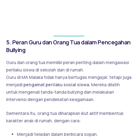
Pendekatan Restoratif (Islah)
Jika terjadi konflik, madrasah mengedepankan
pendekatan perdamaian (islah) dan introspeksi, bukan
sekadar hukuman.
5. Peran Guru dan Orang Tua dalam Pencegahan
Bullying
Guru dan orang tua memiliki peran penting dalam mengawasi
perilaku siswa di sekolah dan di rumah.
Guru di MA Malaka tidak hanya bertugas mengajar, tetapi juga
menjadi
pengamat perilaku sosial siswa.
Mereka dilatih
untuk mengenali tanda-tanda bullying dan melakukan
intervensi dengan pendekatan keagamaan.
Sementara itu, orang tua diharapkan ikut aktif membentuk
karakter anak di rumah, dengan cara:
Menjadi teladan dalam berbicara sopan.