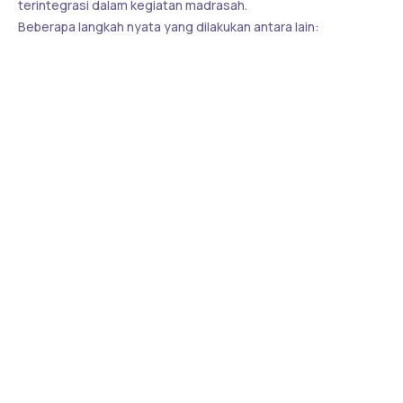
terintegrasi dalam kegiatan madrasah.
Beberapa langkah nyata yang dilakukan antara lain:
Sosialisasi dan Edukasi Karakter
Guru dan konselor madrasah memberikan penyuluhan
tentang bahaya bullying serta cara menghadapinya
dengan pendekatan Islami.
Kelas Bimbingan Konseling Islami (BKI)
Siswa diajak berdialog secara terbuka tentang masalah
pergaulan, stres belajar, dan cara menumbuhkan
empati.
Forum Diskusi Siswa “Sahabat Tanpa Bully”
Dibentuk komunitas siswa sebagai duta anti bullying
yang membantu teman-teman menyelesaikan konflik
secara damai.
Program “Salam, Senyum, Sapa”
Gerakan sederhana ini menumbuhkan budaya ramah,
saling menghargai, dan memperkuat ukhuwah di
lingkungan madrasah.