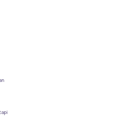
an
tapi