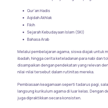
Qur’an Hadis
Aqidah Akhlak
Fikih
Sejarah Kebudayaan Islam (SKI)
Bahasa Arab
Melalui pembelajaran agama, siswa diajak untuk m
ibadah, hingga cerita keteladanan para nabi dan t
disampaikan dengan pendekatan yang relevan den
nilai-nilai tersebut dalam rutinitas mereka.
Pembiasaan keagamaan seperti tadarus pagi, salat
langsung kurikulum agama di luar kelas. Dengan dem
juga dipraktikkan secara konsisten.