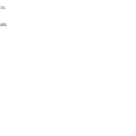
is.
aik,
k