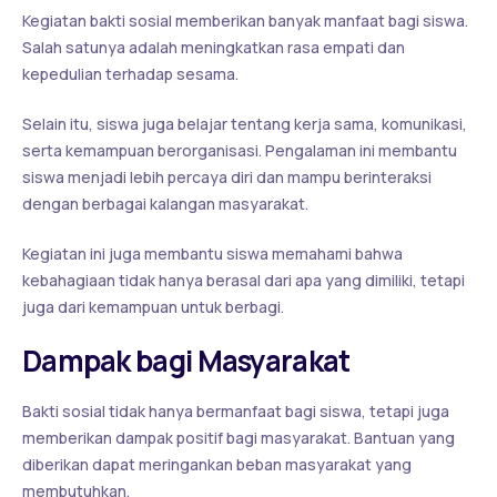
Kegiatan bakti sosial memberikan banyak manfaat bagi siswa.
Salah satunya adalah meningkatkan rasa empati dan
kepedulian terhadap sesama.
Selain itu, siswa juga belajar tentang kerja sama, komunikasi,
serta kemampuan berorganisasi. Pengalaman ini membantu
siswa menjadi lebih percaya diri dan mampu berinteraksi
dengan berbagai kalangan masyarakat.
Kegiatan ini juga membantu siswa memahami bahwa
kebahagiaan tidak hanya berasal dari apa yang dimiliki, tetapi
juga dari kemampuan untuk berbagi.
Dampak bagi Masyarakat
Bakti sosial tidak hanya bermanfaat bagi siswa, tetapi juga
memberikan dampak positif bagi masyarakat. Bantuan yang
diberikan dapat meringankan beban masyarakat yang
membutuhkan.