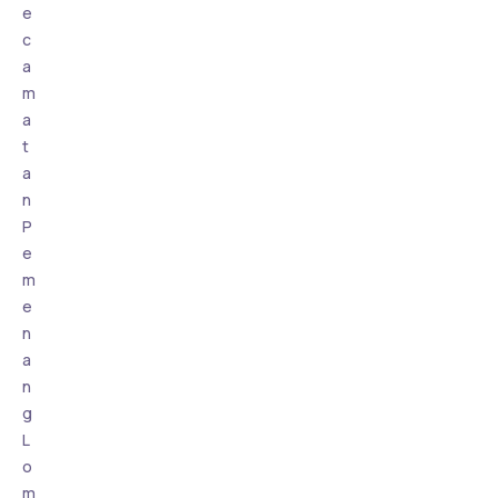
e
c
a
m
a
t
a
n
P
e
m
e
n
a
n
g
L
o
m