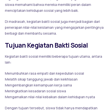
siswa memahami bahwa mereka memiliki peran dalam
menciptakan kehidupan sosial yang lebih baik.
Di madrasah, kegiatan bakti sosial juga menjadi bagian dari
penerapan nilai-nilai keislaman yang mengajarkan pentingnya
berbagi dan membantu sesama.
Tujuan Kegiatan Bakti Sosial
Kegiatan bakti sosial memiliki beberapa tujuan utama, antara
lain:
Menumbuhkan rasa empati dan kepedulian sosial
Melatih sikap tanggung jawab dan keikhlasan
Mengembangkan kemampuan kerja sama
Meningkatkan kesadaran sosial siswa
Mengamalkan nilai-nilai kebaikan dalam kehidupan nyata
Dengan tujuan tersebut, siswa tidak hanya mendapatkan