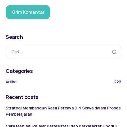
Search
Categories
Artikel
226
Recent posts
Strategi Membangun Rasa Percaya Diri Siswa dalam Proses
Pembelajaran
Cara Menjadi Pelajar Berprestasi dan Berkarakter Unggul