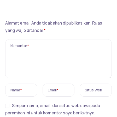
Tinggalkan Balasan
Alamat email Anda tidak akan dipublikasikan.
Ruas
yang wajib ditandai
*
Komentar
*
Nama
*
Email
*
Situs Web
Simpan nama, email, dan situs web saya pada
peramban ini untuk komentar saya berikutnya.