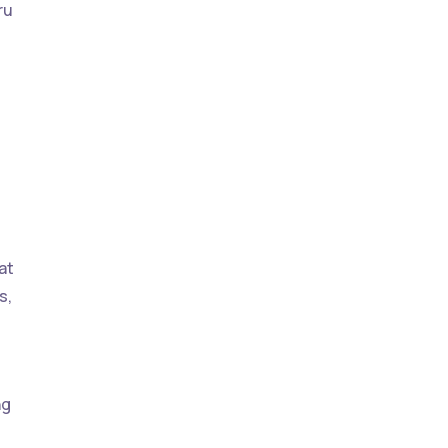
ru
at
s,
ng