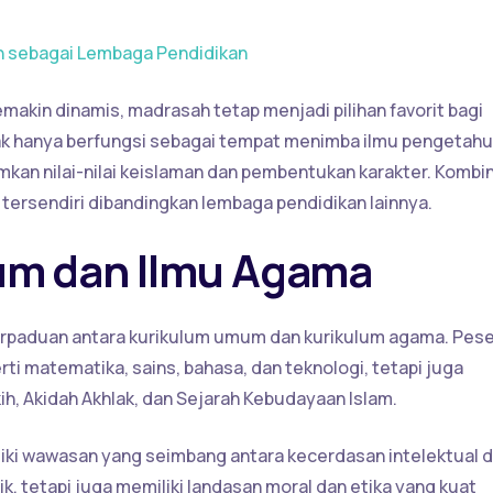
h sebagai Lembaga Pendidikan
akin dinamis, madrasah tetap menjadi pilihan favorit bagi
dak hanya berfungsi sebagai tempat menimba ilmu pengetah
an nilai-nilai keislaman dan pembentukan karakter. Kombi
 tersendiri dibandingkan lembaga pendidikan lainnya.
um dan Ilmu Agama
rpaduan antara kurikulum umum dan kurikulum agama. Pese
ti matematika, sains, bahasa, dan teknologi, tetapi juga
kih, Akidah Akhlak, dan Sejarah Kebudayaan Islam.
iki wawasan yang seimbang antara kecerdasan intelektual 
k, tetapi juga memiliki landasan moral dan etika yang kuat