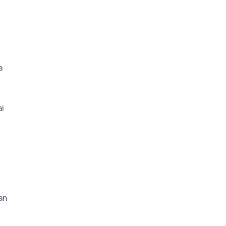
a
ai
an