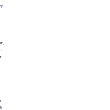
api
an,
n
an
n
a